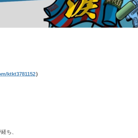
com/ktkt3781152
）
が経ち、