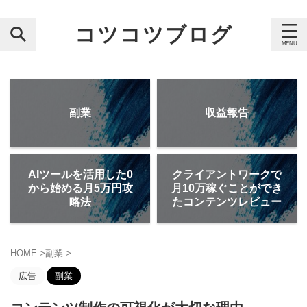
コツコツブログ
副業
収益報告
AIツールを活用した0
クライアントワークで
から始める月5万円攻
月10万稼ぐことができ
略法
たコンテンツレビュー
HOME
>
副業
>
広告
副業